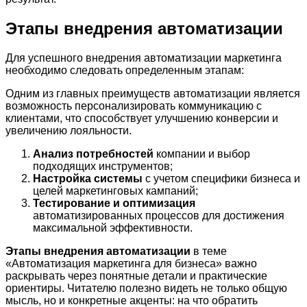
Этапы внедрения автоматизации
Для успешного внедрения автоматизации маркетинга
необходимо следовать определенным этапам:
Одним из главных преимуществ автоматизации является
возможность персонализировать коммуникацию с
клиентами, что способствует улучшению конверсии и
увеличению лояльности.
Анализ потребностей
компании и выбор
подходящих инструментов;
Настройка системы
с учетом специфики бизнеса и
целей маркетинговых кампаний;
Тестирование и оптимизация
автоматизированных процессов для достижения
максимальной эффективности.
Этапы внедрения автоматизации
в теме
«Автоматизация маркетинга для бизнеса» важно
раскрывать через понятные детали и практические
ориентиры. Читателю полезно видеть не только общую
мысль, но и конкретные акценты: на что обратить