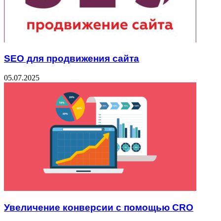
SEO для продвижения сайта
05.07.2025
Увеличение конверсии с помощью CRO