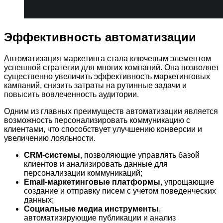
Эффективность автоматизации
Автоматизация маркетинга стала ключевым элементом
успешной стратегии для многих компаний. Она позволяет
существенно увеличить эффективность маркетинговых
кампаний, снизить затраты на рутинные задачи и
повысить вовлеченность аудитории.
Одним из главных преимуществ автоматизации является
возможность персонализировать коммуникацию с
клиентами, что способствует улучшению конверсии и
увеличению лояльности.
CRM-системы
, позволяющие управлять базой
клиентов и анализировать данные для
персонализации коммуникаций;
Email-маркетинговые платформы
, упрощающие
создание и отправку писем с учетом поведенческих
данных;
Социальные медиа инструменты
,
автоматизирующие публикации и анализ