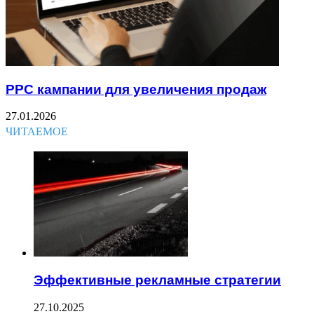
PPC кампании для увеличения продаж
27.01.2026
ЧИТАЕМОЕ
Эффективные рекламные стратегии
27.10.2025