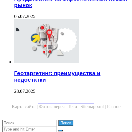
рынок
05.07.2025
Геотаргетинг: преимущества и
недостатки
28.07.2025
Facebook
Twitter
WhatsApp
Telegram
--------------------------------------
Карта сайта |
Фотогалерея |
Теги |
Sitemap.xml |
Разное
Close
Найти:
Close