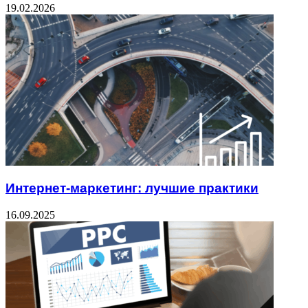
19.02.2026
Интернет-маркетинг: лучшие практики
16.09.2025