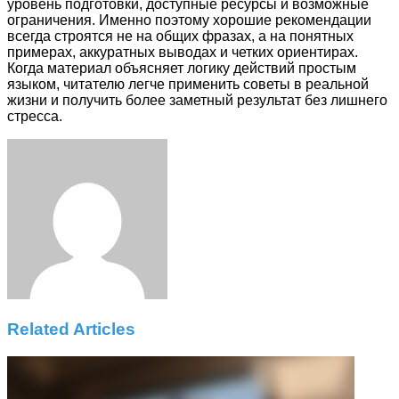
уровень подготовки, доступные ресурсы и возможные
ограничения. Именно поэтому хорошие рекомендации
всегда строятся не на общих фразах, а на понятных
примерах, аккуратных выводах и четких ориентирах.
Когда материал объясняет логику действий простым
языком, читателю легче применить советы в реальной
жизни и получить более заметный результат без лишнего
стресса.
Facebook
Twitter
LinkedIn
Tumblr
Pinterest
Reddit
VKontakte
Odnoklassniki
Skype
WhatsApp
Telegram
Viber
Share
Print
via
Email
Related Articles