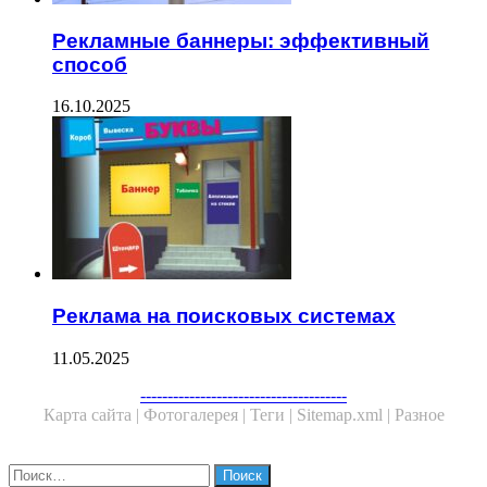
Рекламные баннеры: эффективный
способ
16.10.2025
Реклама на поисковых системах
11.05.2025
Facebook
Twitter
WhatsApp
Telegram
--------------------------------------
Карта сайта |
Фотогалерея |
Теги |
Sitemap.xml |
Разное
Close
Найти: