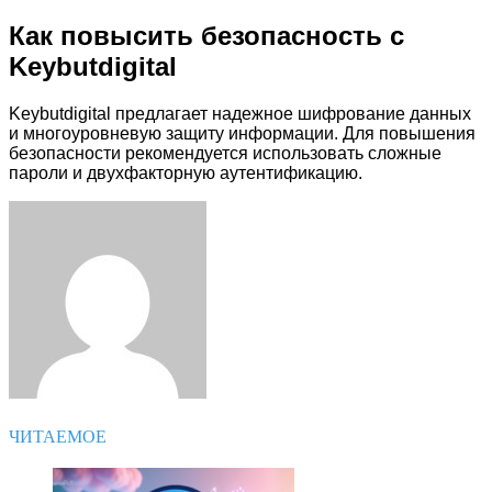
Как повысить безопасность с
Keybutdigital
Keybutdigital предлагает надежное шифрование данных
и многоуровневую защиту информации. Для повышения
безопасности рекомендуется использовать сложные
пароли и двухфакторную аутентификацию.
Facebook
Twitter
LinkedIn
Tumblr
Pinterest
Reddit
VKontakte
Odnoklassniki
Skype
WhatsApp
Telegram
Viber
Share
Print
via
Email
ЧИТАЕМОЕ