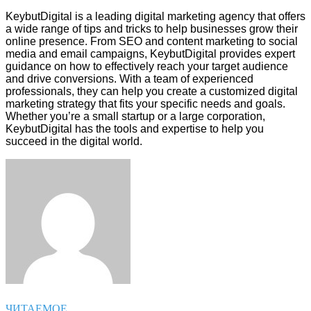
KeybutDigital is a leading digital marketing agency that offers
a wide range of tips and tricks to help businesses grow their
online presence. From SEO and content marketing to social
media and email campaigns, KeybutDigital provides expert
guidance on how to effectively reach your target audience
and drive conversions. With a team of experienced
professionals, they can help you create a customized digital
marketing strategy that fits your specific needs and goals.
Whether you’re a small startup or a large corporation,
KeybutDigital has the tools and expertise to help you
succeed in the digital world.
Facebook
Twitter
LinkedIn
Tumblr
Pinterest
Reddit
VKontakte
Odnoklassniki
Skype
WhatsApp
Telegram
Viber
Share
Print
via
Email
ЧИТАЕМОЕ