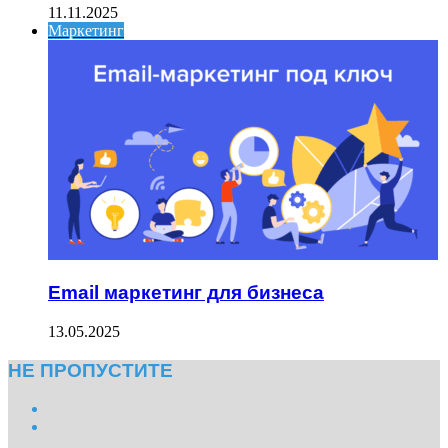
11.11.2025
Маркетинг
Email маркетинг для бизнеса
13.05.2025
НЕ ПРОПУСТИТЕ
Previous
page
Next
page