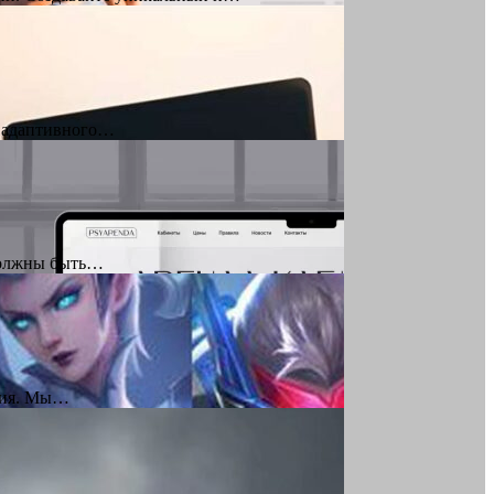
ю адаптивного…
 должны быть…
ения. Мы…