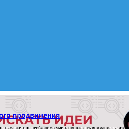
ного продвижения
тент-маркетинг необходимо уметь привлекать внимание аудито