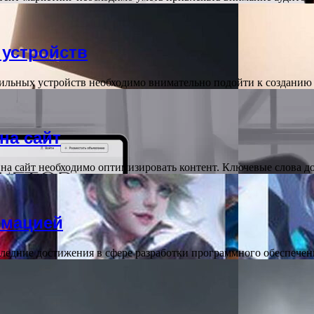
 устройств
ильных устройств необходимо внимательно подойти к создани
на сайт
 на сайт необходимо оптимизировать контент. Ключевые слова
рмацией
следние достижения в сфере разработки программного обеспеч