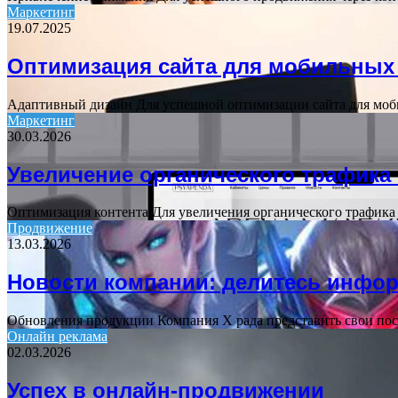
Маркетинг
19.07.2025
Оптимизация сайта для мобильных
Адаптивный дизайн Для успешной оптимизации сайта для моб
Маркетинг
30.03.2026
Увеличение органического трафика 
Оптимизация контента Для увеличения органического трафика
Продвижение
13.03.2026
Новости компании: делитесь инфо
Обновления продукции Компания X рада представить свои по
Онлайн реклама
02.03.2026
Успех в онлайн-продвижении