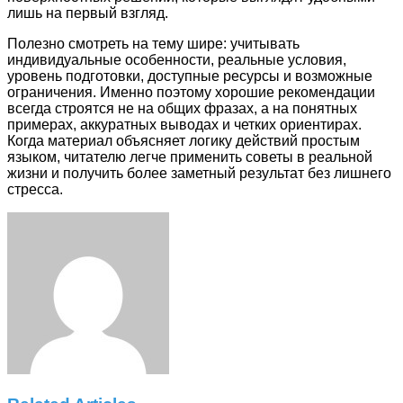
лишь на первый взгляд.
Полезно смотреть на тему шире: учитывать
индивидуальные особенности, реальные условия,
уровень подготовки, доступные ресурсы и возможные
ограничения. Именно поэтому хорошие рекомендации
всегда строятся не на общих фразах, а на понятных
примерах, аккуратных выводах и четких ориентирах.
Когда материал объясняет логику действий простым
языком, читателю легче применить советы в реальной
жизни и получить более заметный результат без лишнего
стресса.
Facebook
Twitter
LinkedIn
Tumblr
Pinterest
Reddit
VKontakte
Odnoklassniki
Skype
WhatsApp
Telegram
Viber
Share
Print
via
Email