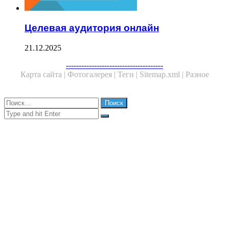
Целевая аудитория онлайн
21.12.2025
Facebook
Twitter
WhatsApp
Telegram
--------------------------------------
Карта сайта |
Фотогалерея |
Теги |
Sitemap.xml |
Разное
Close
Найти:
Close
Search
for