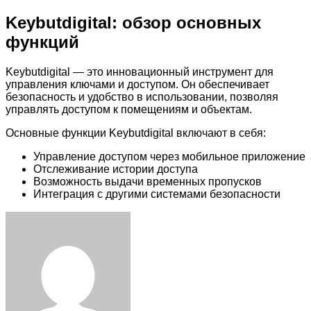
Keybutdigital: обзор основных
функций
Keybutdigital — это инновационный инструмент для
управления ключами и доступом. Он обеспечивает
безопасность и удобство в использовании, позволяя
управлять доступом к помещениям и объектам.
Основные функции Keybutdigital включают в себя:
Управление доступом через мобильное приложение
Отслеживание истории доступа
Возможность выдачи временных пропусков
Интеграция с другими системами безопасности
Facebook
Twitter
LinkedIn
Tumblr
Pinterest
Reddit
VKontakte
Odnoklassniki
Skype
WhatsApp
Telegram
Viber
Share
Print
via
Email