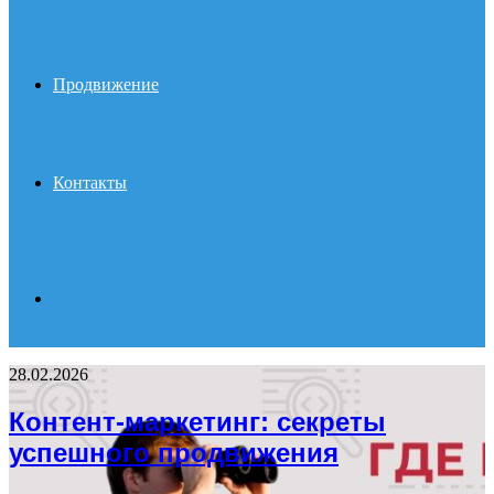
Продвижение
Контакты
Search
28.02.2026
for
Контент-маркетинг: секреты
успешного продвижения