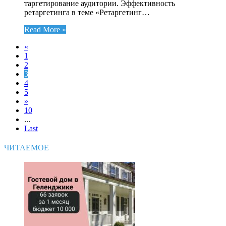
таргетирование аудитории. Эффективность
ретаргетинга в теме «Ретаргетинг…
Read More »
«
1
2
3
4
5
»
10
...
Last
ЧИТАЕМОЕ