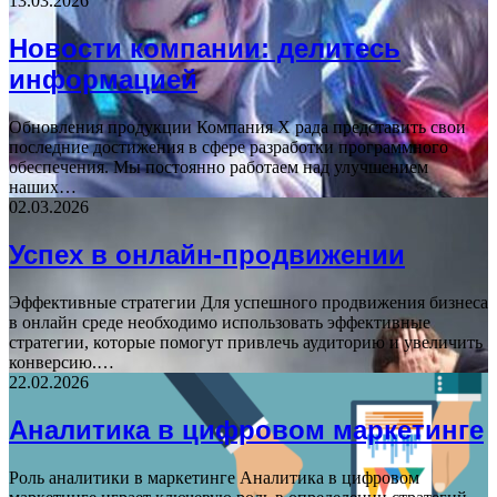
13.03.2026
Новости компании: делитесь
информацией
Обновления продукции Компания X рада представить свои
последние достижения в сфере разработки программного
обеспечения. Мы постоянно работаем над улучшением
наших…
02.03.2026
Успех в онлайн-продвижении
Эффективные стратегии Для успешного продвижения бизнеса
в онлайн среде необходимо использовать эффективные
стратегии, которые помогут привлечь аудиторию и увеличить
конверсию.…
22.02.2026
Аналитика в цифровом маркетинге
Роль аналитики в маркетинге Аналитика в цифровом