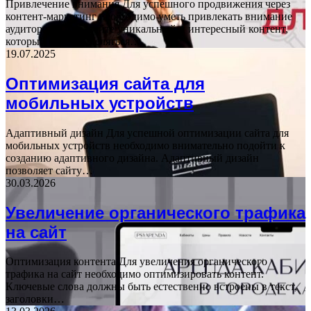
Привлечение внимания Для успешного продвижения через
контент-маркетинг необходимо уметь привлекать внимание
аудитории. Создавайте уникальный и интересный контент,
который будет выделяться…
19.07.2025
Оптимизация сайта для
мобильных устройств
Адаптивный дизайн Для успешной оптимизации сайта для
мобильных устройств необходимо внимательно подойти к
созданию адаптивного дизайна. Адаптивный дизайн
позволяет сайту…
30.03.2026
Увеличение органического трафика
на сайт
Оптимизация контента Для увеличения органического
трафика на сайт необходимо оптимизировать контент.
Ключевые слова должны быть естественно встроены в текст,
заголовки…