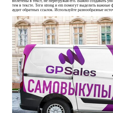
вплетены в текст, не перегружая его. Важно создавать у
тем в тексте. Теги strong и em помогут выделить важные
аудит обратных ссылок. Используйте разнообразные ист