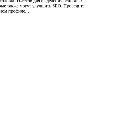
заголовки H-тегов для выделения основных
торые также могут улучшить SEO. Проведите
очном профиле.…