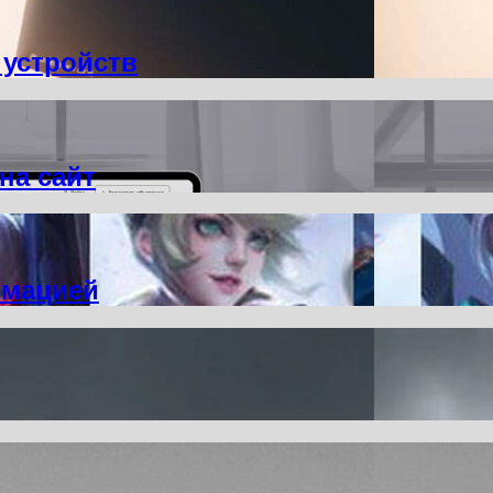
 устройств
на сайт
рмацией