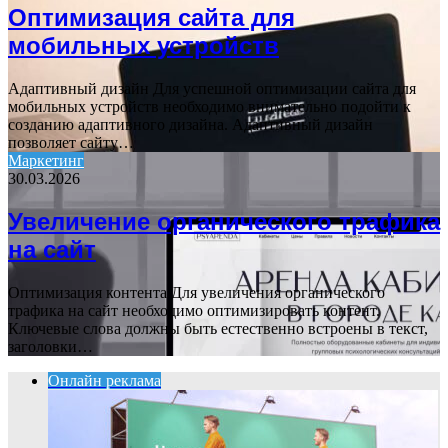
Оптимизация сайта для
мобильных устройств
Адаптивный дизайн Для успешной оптимизации сайта для
мобильных устройств необходимо внимательно подойти к
созданию адаптивного дизайна. Адаптивный дизайн
позволяет сайту…
Маркетинг
30.03.2026
Увеличение органического трафика
на сайт
Оптимизация контента Для увеличения органического
трафика на сайт необходимо оптимизировать контент.
Ключевые слова должны быть естественно встроены в текст,
заголовки…
Онлайн реклама